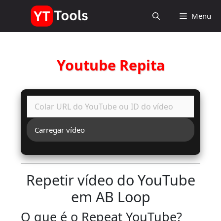
Pular
Menu
para
o
conteúdo
Youtube Repita
Carregar vídeo
Repetir vídeo do YouTube
em AB Loop
O que é o Repeat YouTube?