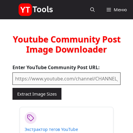
Перейти
Меню
к
содержимому
Youtube Community Post
Image Downloader
Enter YouTube Community Post URL:
Extract Image Sizes
Экстрактор тегов YouTube