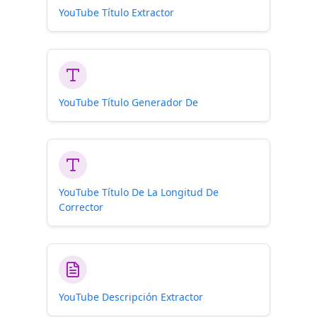
YouTube Título Extractor
YouTube Título Generador De
YouTube Título De La Longitud De
Corrector
YouTube Descripción Extractor