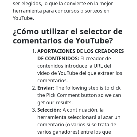
ser elegidos, lo que la convierte en la mejor
herramienta para concursos o sorteos en
YouTube.
¿Cómo utilizar el selector de
comentarios de YouTube?
APORTACIONES DE LOS CREADORES
DE CONTENIDOS:
El creador de
contenidos introduce la URL del
vídeo de YouTube del que extraer los
comentarios.
Enviar:
The following step is to click
the Pick Comment button so we can
get our results.
Selección:
A continuación, la
herramienta seleccionará al azar un
comentario (o varios si se trata de
varios ganadores) entre los que