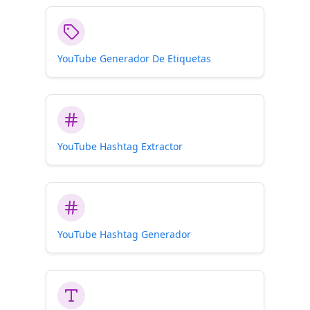
YouTube Generador De Etiquetas
YouTube Hashtag Extractor
YouTube Hashtag Generador